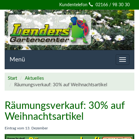
Willkommen
Kundentelefon
02166 / 98 30 30
auf
der
Homepage
von
Menü
Toggle
navigat
Lenders
Start
Aktuelles
Gartencenter
Räumungsverkauf: 30% auf Weihnachtsartikel
Räumungsverkauf: 30% auf
Weihnachtsartikel
Eintrag vom
13. Dezember