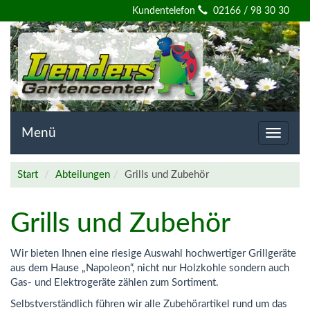
Willkommen
Kundentelefon
02166 / 98 30 30
auf
der
Homepage
von
Menü
Toggle
navigat
Lenders
Start
Abteilungen
Grills und Zubehör
Gartencenter
Grills und Zubehör
Wir bieten Ihnen eine riesige Auswahl hochwertiger Grillgeräte
aus dem Hause „Napoleon“, nicht nur Holzkohle sondern auch
Gas- und Elektrogeräte zählen zum Sortiment.
Selbstverständlich führen wir alle Zubehörartikel rund um das