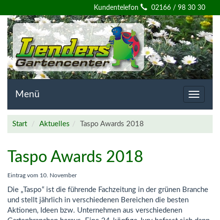
Willkommen
Kundentelefon
02166 / 98 30 30
auf
der
Homepage
von
Menü
Toggle
navigat
Lenders
Start
Aktuelles
Taspo Awards 2018
Gartencenter
Taspo Awards 2018
Eintrag vom
10. November
Die „Taspo“ ist die führende Fachzeitung in der grünen Branche
und stellt jährlich in verschiedenen Bereichen die besten
Aktionen, Ideen bzw. Unternehmen aus verschiedenen