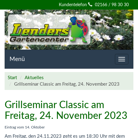
Willkommen
Kundentelefon
02166 / 98 30 30
auf
der
Homepage
von
Menü
Toggle
navigat
Lenders
Start
Aktuelles
Gartencenter
Grillseminar Classic am Freitag, 24. November 2023
Grillseminar Classic am
Freitag, 24. November 2023
Eintrag vom
14. Oktober
Am Freitag, den 24.11.2023 geht es um 18:30 Uhr mit dem