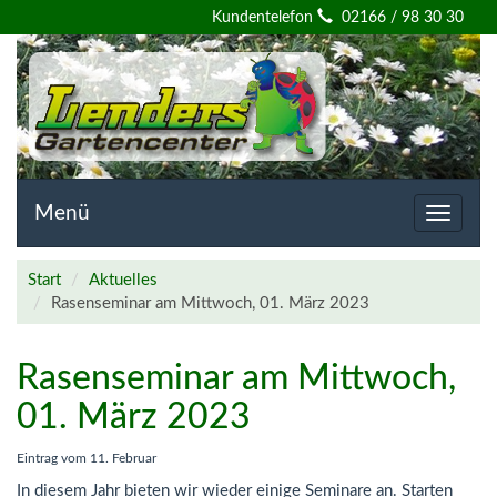
Willkommen
Kundentelefon
02166 / 98 30 30
auf
der
Homepage
von
Menü
Toggle
navigat
Lenders
Start
Aktuelles
Gartencenter
Rasenseminar am Mittwoch, 01. März 2023
Rasenseminar am Mittwoch,
01. März 2023
Eintrag vom
11. Februar
In diesem Jahr bieten wir wieder einige Seminare an. Starten