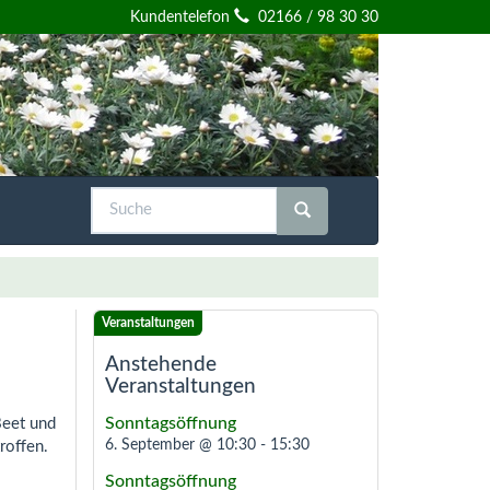
Kundentelefon
02166 / 98 30 30
Suche
Suche starten
Anstehende
Veranstaltungen
Sonntagsöffnung
Beet und
6. September @ 10:30
-
15:30
roffen.
Sonntagsöffnung