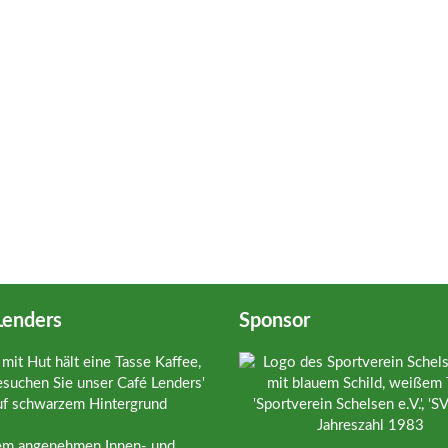
Lenders
Sponsor
em angenehmen Innen- und