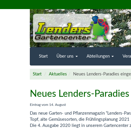
Willkommen
auf
der
Homepage
von
Start
Über uns
Abteilungen
Vera
Lenders
Start
Aktuelles
Neues Lenders-Paradies einge
Gartencenter
Neues Lenders-Paradies 
Eintrag vom
14. August
Das neue Garten- und Pflanzenmagazin “Lenders-Para
Topf, alte Gemüsesorten, die Frühlingsplanung 2021 m
Die 4. Ausgabe 2020 liegt in unserem Gartencenter zu