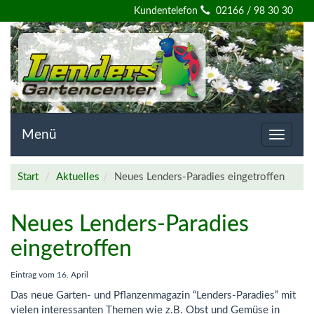
Willkommen
Kundentelefon
02166 / 98 30 30
auf
der
Homepage
von
Menü
Toggle
navigat
Lenders
Start
Aktuelles
Neues Lenders-Paradies eingetroffen
Gartencenter
Neues Lenders-Paradies
eingetroffen
Eintrag vom
16. April
Das neue Garten- und Pflanzenmagazin “Lenders-Paradies” mit
vielen interessanten Themen wie z.B. Obst und Gemüse in