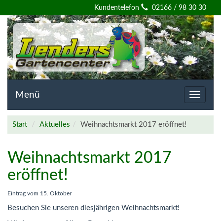
Willkommen
Kundentelefon
02166 / 98 30 30
auf
der
Homepage
von
Menü
Toggle
navigat
Lenders
Start
Aktuelles
Weihnachtsmarkt 2017 eröffnet!
Gartencenter
Weihnachtsmarkt 2017
eröffnet!
Eintrag vom
15. Oktober
Besuchen Sie unseren diesjährigen Weihnachtsmarkt!