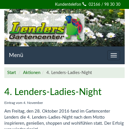
Willkommen
Kundentelefon
02166 / 98 30 30
auf
der
Homepage
von
Menü
Toggle
navigat
Lenders
Start
Aktionen
4. Lenders-Ladies-Night
Gartencenter
4. Lenders-Ladies-Night
Eintrag vom
4. November
Am Freitag, den 28. Oktober 2016 fand im Gartencenter
Lenders die 4. Lenders-Ladies-Night nach dem Motto
inspirieren, genießen, shoppen und wohlfühlen statt. Der Erfolg