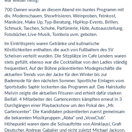
war wieder riesig!
700 Damen wurde an diesem Abend ein buntes Programm mit
div. Modenschauen, Showfrisieren, Weinproben, Feinkost,
Maniküre, Make Up, Typ-Beratung, HipHop-Events, Brillen,
Schmuck, Taschen, Schuhe, Parfümerie, Hüte, Autoausstellung,
Fotobücher, Live-Musik, Tombola uvm. geboten.
Im Eintrittspreis waren Getränke und kulinarische
Köstlichkeiten enthalten, die auch von Fußballern des SV
Schelsen verteilt wurden. Die Sitzplätze im Cafe Lenders waren
stets gefüllt, ebenso war die Cocktailbar von den Ladies ständig
frequentiert. Auf der Bühne präsentierten Modegeschäfte die
aktuellen Trends von der Jacke für den Winter bis zur
Bademode für den nächsten Sommer. Sportliche Einlagen vom
Sportstudio Saphir lockerten das Programm auf. Das Hairstudio
Melvin zeigte die aktuellen Frisuren und erhielt dafür starken
Beifall. 4 Mitarbeiter des Gartencenters kämpften erneut in 3
Durchgängen einer Playbackshow um den Pokal des „Mr.
Gartencenter“. Die Kandidaten präsentierten zuerst gemeinsam
die bekannten Musikpruppen „Abba“ und „VoxxClub“.
Höhepunkt waren dann die Soloauftritte von Almklausi, Grafi
Deutscher, Andreas Gabalier und nicht zuletzt Michael Jackson.