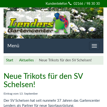
Willkommen
Kundentelefon
02166 / 98 30 30
auf
der
Homepage
von
Menü
Toggle
navigat
Lenders
Start
Aktuelles
Neue Trikots für den SV Schelsen!
Gartencenter
Neue Trikots für den SV
Schelsen!
Eintrag vom
13. September
Der SV Schelsen hat seit nunmehr 37 Jahren das Gartencenter
Lenders als Partner für neue Sportausrüstung.