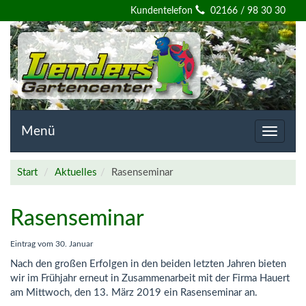
Willkommen
Kundentelefon
02166 / 98 30 30
auf
der
Homepage
von
Menü
Toggle
navigat
Lenders
Start
Aktuelles
Rasenseminar
Gartencenter
Rasenseminar
Eintrag vom
30. Januar
Nach den großen Erfolgen in den beiden letzten Jahren bieten
wir im Frühjahr erneut in Zusammenarbeit mit der Firma Hauert
am Mittwoch, den 13. März 2019 ein Rasenseminar an.