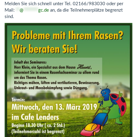
Melden Sie sich schnell unter Tel. 02166/983030 oder per
Mail:
**
@
********
gc.de
an, da die Teilnehmerplätze begrenzt
sind.