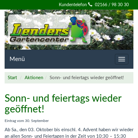
Willkommen
Kundentelefon
02166 / 98 30 30
auf
der
Homepage
von
Menü
Toggle
navigat
Lenders
Start
Aktionen
Sonn- und feiertags wieder geöffnet!
Gartencenter
Sonn- und feiertags wieder
geöffnet!
Eintrag vom
30. September
Ab Sa., den 03. Oktober bis einschl. 4. Advent haben wir wieder
an allen Sonn- und Feiertagen in der Zeit von 10:30 – 15:30