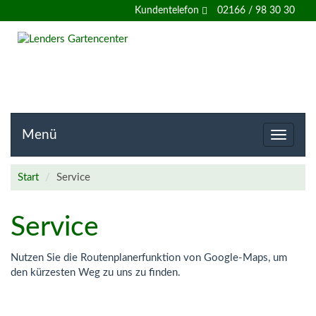
Willkommen
Kundentelefon
02166 / 98 30 30
auf
der
Homepage
von
Menü
Toggle
navigat
Lenders
Start
Service
Gartencenter
Service
Nutzen Sie die Routenplanerfunktion von Google-Maps, um
den kürzesten Weg zu uns zu finden.