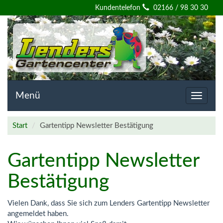
Willkommen
Kundentelefon
02166 / 98 30 30
auf
der
Homepage
von
Menü
Toggle
navigat
Lenders
Start
Gartentipp Newsletter Bestätigung
Gartencenter
Gartentipp Newsletter
Bestätigung
Vielen Dank, dass Sie sich zum Lenders Gartentipp Newsletter
angemeldet haben.