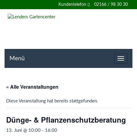
Willkommen
Kundentelefon
02166 / 98 30 30
auf
der
Homepage
von
Menü
Toggle
navigat
Lenders
Gartencenter
« Alle Veranstaltungen
Diese Veranstaltung hat bereits stattgefunden.
Dünge- & Pflanzenschutzberatung
13. Juni @ 10:00
-
16:00