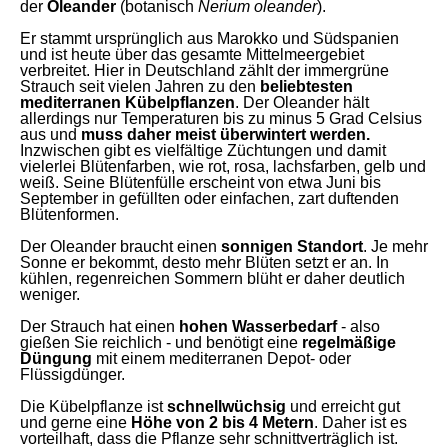
der
Oleander
(botanisch
Nerium oleander
).
Er stammt ursprünglich aus Marokko und Südspanien
und ist heute über das gesamte Mittelmeergebiet
verbreitet. Hier in Deutschland zählt der immergrüne
Strauch seit vielen Jahren zu den
beliebtesten
mediterranen Kübelpflanzen
. Der Oleander hält
allerdings nur Temperaturen bis zu minus 5 Grad Celsius
aus und
muss daher meist überwintert werden.
Inzwischen gibt es vielfältige Züchtungen und damit
vielerlei Blütenfarben, wie rot, rosa, lachsfarben, gelb und
weiß. Seine Blütenfülle erscheint von etwa Juni bis
September in gefüllten oder einfachen, zart duftenden
Blütenformen.
Der Oleander braucht einen
sonnigen Standort
. Je mehr
Sonne er bekommt, desto mehr Blüten setzt er an. In
kühlen, regenreichen Sommern blüht er daher deutlich
weniger.
Der Strauch hat einen
hohen Wasserbedarf
- also
gießen Sie reichlich - und benötigt eine
regelmäßige
Düngung
mit einem mediterranen Depot- oder
Flüssigdünger.
Die Kübelpflanze ist
schnellwüchsig
und erreicht gut
und gerne eine
Höhe von 2 bis 4 Metern
. Daher ist es
vorteilhaft, dass die Pflanze sehr schnittverträglich ist.